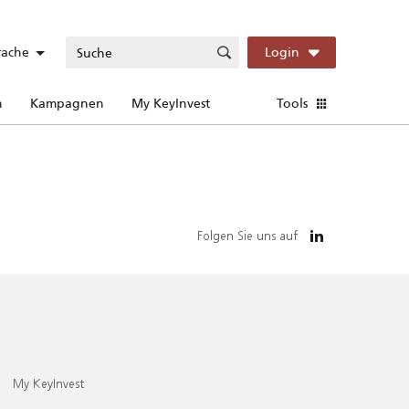
rache
Login
n
Kampagnen
My KeyInvest
Tools
Folgen Sie uns auf
My KeyInvest