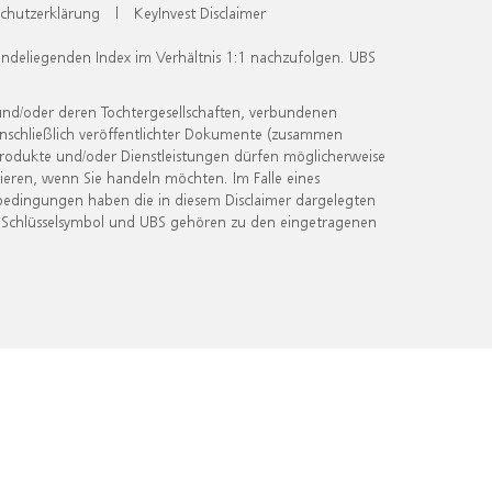
chutzerklärung
|
KeyInvest Disclaimer
undeliegenden Index im Verhältnis 1:1 nachzufolgen. UBS
und/oder deren Tochtergesellschaften, verbundenen
inschließlich veröffentlichter Dokumente (zusammen
 Produkte und/oder Dienstleistungen dürfen möglicherweise
ieren, wenn Sie handeln möchten. Im Falle eines
bedingungen haben die in diesem Disclaimer dargelegten
 Schlüsselsymbol und UBS gehören zu den eingetragenen