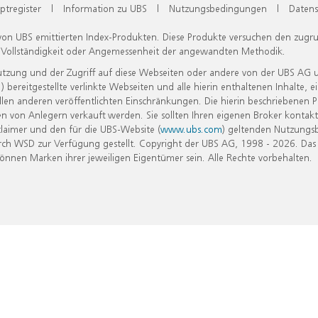
ptregister
|
Information zu UBS
|
Nutzungsbedingungen
|
Datens
 von UBS emittierten Index-Produkten. Diese Produkte versuchen den zugr
, Vollständigkeit oder Angemessenheit der angewandten Methodik.
Nutzung und der Zugriff auf diese Webseiten oder andere von der UBS AG 
eitgestellte verlinkte Webseiten und alle hierin enthaltenen Inhalte, e
allen anderen veröffentlichten Einschränkungen. Die hierin beschriebenen
n von Anlegern verkauft werden. Sie sollten Ihren eigenen Broker kontakt
laimer und den für die UBS-Website (
www.ubs.com
) geltenden Nutzungs
h WSD zur Verfügung gestellt. Copyright der UBS AG, 1998 - 2026. Das
nen Marken ihrer jeweiligen Eigentümer sein. Alle Rechte vorbehalten.