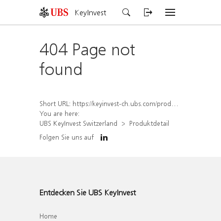
KeyInvest
404 Page not
found
Short URL:
https://keyinvest-ch.ubs.com/produkt/detail/index/isin/CH1584638634
You are here:
UBS KeyInvest Switzerland
Produktdetail
Folgen Sie uns auf
Entdecken Sie UBS KeyInvest
Home