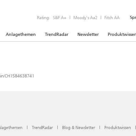
Rating:
S&P A+
|
Moody’s Aa2
|
Fitch AA
Sp
Anlagethemen
TrendRadar
Newsletter
Produktwisse
x/isin/CH1584638741
lagethemen
|
TrendRadar
|
Blog & Newsletter
|
Produktwissen
|