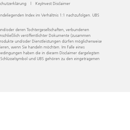
chutzerklärung
|
KeyInvest Disclaimer
undeliegenden Index im Verhältnis 1:1 nachzufolgen. UBS
und/oder deren Tochtergesellschaften, verbundenen
inschließlich veröffentlichter Dokumente (zusammen
 Produkte und/oder Dienstleistungen dürfen möglicherweise
ieren, wenn Sie handeln möchten. Im Falle eines
bedingungen haben die in diesem Disclaimer dargelegten
 Schlüsselsymbol und UBS gehören zu den eingetragenen