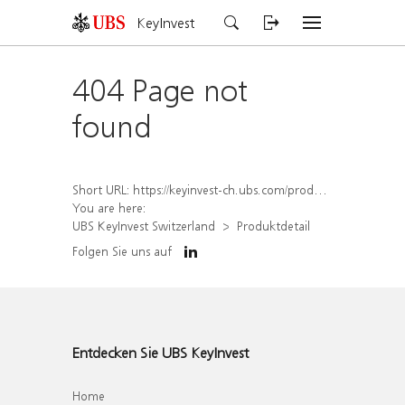
KeyInvest
404 Page not
found
Short URL:
https://keyinvest-ch.ubs.com/produkt/detail/index/isin/CH1584639160
You are here:
UBS KeyInvest Switzerland
Produktdetail
Folgen Sie uns auf
Entdecken Sie UBS KeyInvest
Home