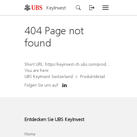
KeyInvest
404 Page not
found
Short URL:
https://keyinvest-ch.ubs.com/produkt/detail/index/isin/CH1584639236
You are here:
UBS KeyInvest Switzerland
Produktdetail
Folgen Sie uns auf
Entdecken Sie UBS KeyInvest
Home