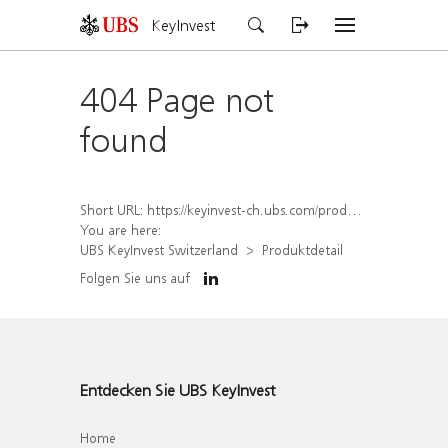
KeyInvest
404 Page not
found
Short URL:
https://keyinvest-ch.ubs.com/produkt/detail/index/isin/CH1584639269
You are here:
UBS KeyInvest Switzerland
Produktdetail
Folgen Sie uns auf
Entdecken Sie UBS KeyInvest
Home