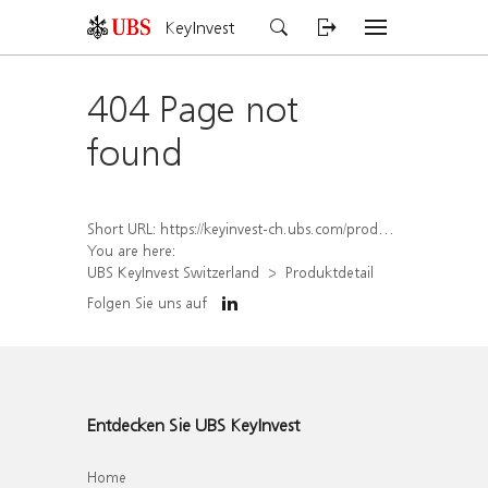
KeyInvest
404 Page not
found
Short URL:
https://keyinvest-ch.ubs.com/produkt/detail/index/isin/CH1584639277
You are here:
UBS KeyInvest Switzerland
Produktdetail
Folgen Sie uns auf
Entdecken Sie UBS KeyInvest
Home