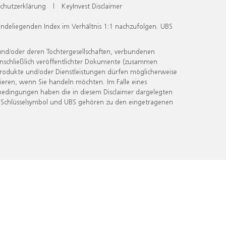
chutzerklärung
|
KeyInvest Disclaimer
undeliegenden Index im Verhältnis 1:1 nachzufolgen. UBS
und/oder deren Tochtergesellschaften, verbundenen
inschließlich veröffentlichter Dokumente (zusammen
 Produkte und/oder Dienstleistungen dürfen möglicherweise
ieren, wenn Sie handeln möchten. Im Falle eines
bedingungen haben die in diesem Disclaimer dargelegten
 Schlüsselsymbol und UBS gehören zu den eingetragenen