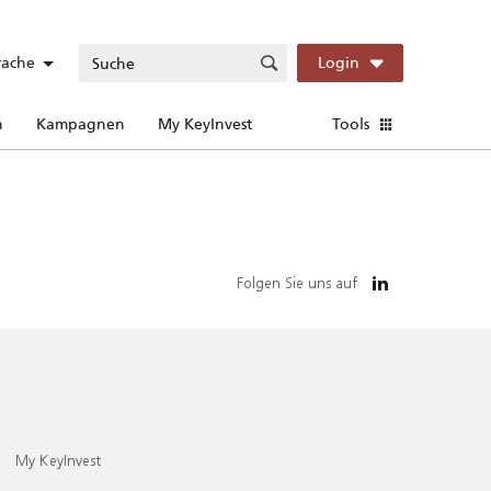
rache
Login
n
Kampagnen
My KeyInvest
Tools
Folgen Sie uns auf
My KeyInvest