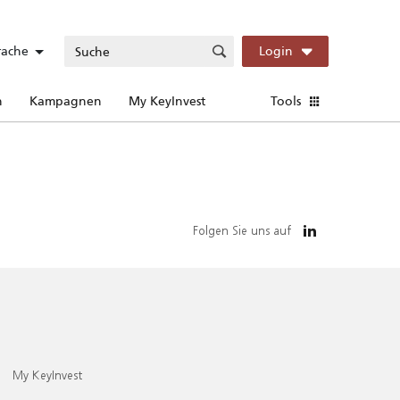
rache
Login
n
Kampagnen
My KeyInvest
Tools
Folgen Sie uns auf
My KeyInvest