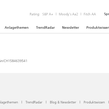
Rating:
S&P A+
|
Moody’s Aa2
|
Fitch AA
Sp
Anlagethemen
TrendRadar
Newsletter
Produktwisse
x/isin/CH1584639541
lagethemen
|
TrendRadar
|
Blog & Newsletter
|
Produktwissen
|