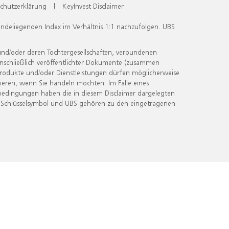
chutzerklärung
|
KeyInvest Disclaimer
undeliegenden Index im Verhältnis 1:1 nachzufolgen. UBS
und/oder deren Tochtergesellschaften, verbundenen
inschließlich veröffentlichter Dokumente (zusammen
 Produkte und/oder Dienstleistungen dürfen möglicherweise
ieren, wenn Sie handeln möchten. Im Falle eines
bedingungen haben die in diesem Disclaimer dargelegten
 Schlüsselsymbol und UBS gehören zu den eingetragenen