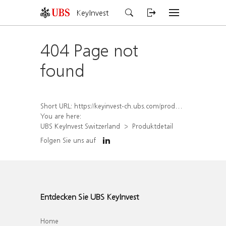
KeyInvest
404 Page not
found
Short URL:
https://keyinvest-ch.ubs.com/produkt/detail/index/isin/CH1584639764
You are here:
UBS KeyInvest Switzerland
Produktdetail
Folgen Sie uns auf
Entdecken Sie UBS KeyInvest
Home