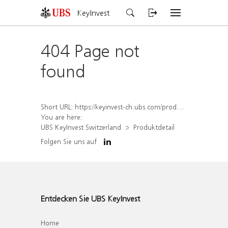
KeyInvest
404 Page not
found
Short URL:
https://keyinvest-ch.ubs.com/produkt/detail/index/isin/CH1584639988
You are here:
UBS KeyInvest Switzerland
Produktdetail
Folgen Sie uns auf
Entdecken Sie UBS KeyInvest
Home