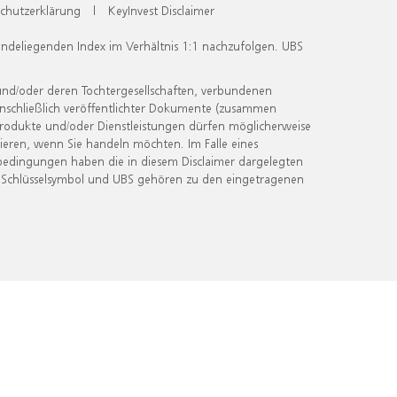
chutzerklärung
|
KeyInvest Disclaimer
undeliegenden Index im Verhältnis 1:1 nachzufolgen. UBS
und/oder deren Tochtergesellschaften, verbundenen
inschließlich veröffentlichter Dokumente (zusammen
 Produkte und/oder Dienstleistungen dürfen möglicherweise
ieren, wenn Sie handeln möchten. Im Falle eines
bedingungen haben die in diesem Disclaimer dargelegten
 Schlüsselsymbol und UBS gehören zu den eingetragenen