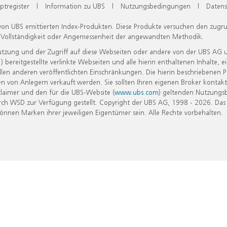
ptregister
|
Information zu UBS
|
Nutzungsbedingungen
|
Datens
 von UBS emittierten Index-Produkten. Diese Produkte versuchen den zugr
, Vollständigkeit oder Angemessenheit der angewandten Methodik.
Nutzung und der Zugriff auf diese Webseiten oder andere von der UBS AG 
eitgestellte verlinkte Webseiten und alle hierin enthaltenen Inhalte, e
allen anderen veröffentlichten Einschränkungen. Die hierin beschriebenen
n von Anlegern verkauft werden. Sie sollten Ihren eigenen Broker kontakt
laimer und den für die UBS-Website (
www.ubs.com
) geltenden Nutzungs
h WSD zur Verfügung gestellt. Copyright der UBS AG, 1998 - 2026. Das
nen Marken ihrer jeweiligen Eigentümer sein. Alle Rechte vorbehalten.