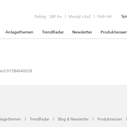
Rating:
S&P A+
|
Moody’s Aa2
|
Fitch AA
Sp
Anlagethemen
TrendRadar
Newsletter
Produktwisse
x/isin/CH1584640028
lagethemen
|
TrendRadar
|
Blog & Newsletter
|
Produktwissen
|