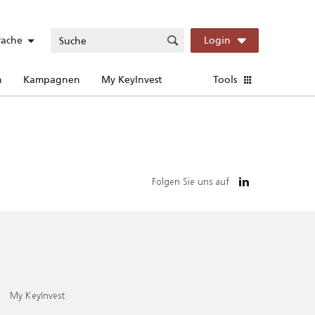
rache
Login
n
Kampagnen
My KeyInvest
Tools
Folgen Sie uns auf
My KeyInvest