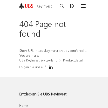
KeyInvest
404 Page not
found
Short URL:
https://keyinvest-ch.ubs.com/produkt/detail/index/isin/CH1584640168
You are here:
UBS KeyInvest Switzerland
Produktdetail
Folgen Sie uns auf
Entdecken Sie UBS KeyInvest
Home