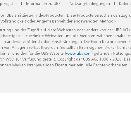
ptregister
|
Information zu UBS
|
Nutzungsbedingungen
|
Datens
 von UBS emittierten Index-Produkten. Diese Produkte versuchen den zugr
, Vollständigkeit oder Angemessenheit der angewandten Methodik.
Nutzung und der Zugriff auf diese Webseiten oder andere von der UBS AG 
eitgestellte verlinkte Webseiten und alle hierin enthaltenen Inhalte, e
allen anderen veröffentlichten Einschränkungen. Die hierin beschriebenen
n von Anlegern verkauft werden. Sie sollten Ihren eigenen Broker kontakt
laimer und den für die UBS-Website (
www.ubs.com
) geltenden Nutzungs
h WSD zur Verfügung gestellt. Copyright der UBS AG, 1998 - 2026. Das
nen Marken ihrer jeweiligen Eigentümer sein. Alle Rechte vorbehalten.