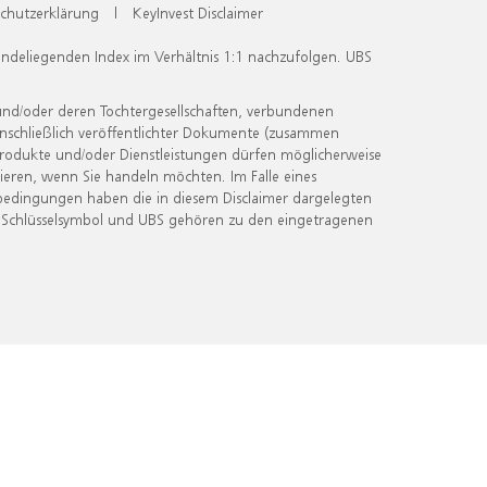
chutzerklärung
|
KeyInvest Disclaimer
undeliegenden Index im Verhältnis 1:1 nachzufolgen. UBS
und/oder deren Tochtergesellschaften, verbundenen
inschließlich veröffentlichter Dokumente (zusammen
 Produkte und/oder Dienstleistungen dürfen möglicherweise
ieren, wenn Sie handeln möchten. Im Falle eines
bedingungen haben die in diesem Disclaimer dargelegten
 Schlüsselsymbol und UBS gehören zu den eingetragenen