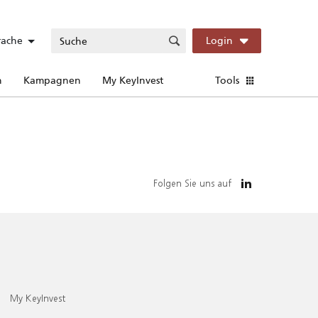
rache
Login
n
Kampagnen
My KeyInvest
Tools
Folgen Sie uns auf
My KeyInvest