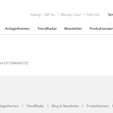
Rating:
S&P A+
|
Moody’s Aa2
|
Fitch AA
Sp
Anlagethemen
TrendRadar
Newsletter
Produktwisse
x/isin/CH1584640192
lagethemen
|
TrendRadar
|
Blog & Newsletter
|
Produktwissen
|