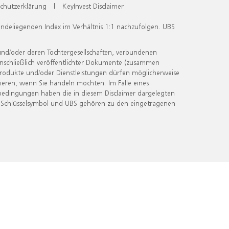
chutzerklärung
|
KeyInvest Disclaimer
undeliegenden Index im Verhältnis 1:1 nachzufolgen. UBS
und/oder deren Tochtergesellschaften, verbundenen
inschließlich veröffentlichter Dokumente (zusammen
 Produkte und/oder Dienstleistungen dürfen möglicherweise
ieren, wenn Sie handeln möchten. Im Falle eines
bedingungen haben die in diesem Disclaimer dargelegten
 Schlüsselsymbol und UBS gehören zu den eingetragenen