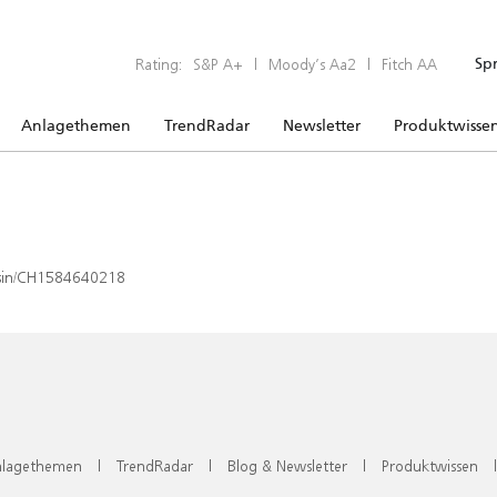
Rating:
S&P A+
|
Moody’s Aa2
|
Fitch AA
Sp
Anlagethemen
TrendRadar
Newsletter
Produktwisse
x/isin/CH1584640218
lagethemen
|
TrendRadar
|
Blog & Newsletter
|
Produktwissen
|