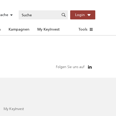
rache
Login
n
Kampagnen
My KeyInvest
Tools
Folgen Sie uns auf
My KeyInvest