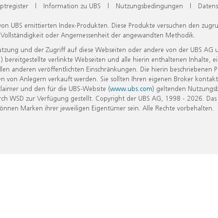
ptregister
|
Information zu UBS
|
Nutzungsbedingungen
|
Datens
 von UBS emittierten Index-Produkten. Diese Produkte versuchen den zugr
, Vollständigkeit oder Angemessenheit der angewandten Methodik.
Nutzung und der Zugriff auf diese Webseiten oder andere von der UBS AG 
eitgestellte verlinkte Webseiten und alle hierin enthaltenen Inhalte, e
allen anderen veröffentlichten Einschränkungen. Die hierin beschriebenen
n von Anlegern verkauft werden. Sie sollten Ihren eigenen Broker kontakt
laimer und den für die UBS-Website (
www.ubs.com
) geltenden Nutzungs
h WSD zur Verfügung gestellt. Copyright der UBS AG, 1998 - 2026. Das
nen Marken ihrer jeweiligen Eigentümer sein. Alle Rechte vorbehalten.