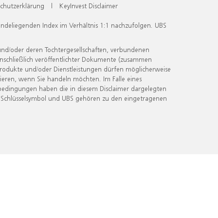
chutzerklärung
|
KeyInvest Disclaimer
undeliegenden Index im Verhältnis 1:1 nachzufolgen. UBS
und/oder deren Tochtergesellschaften, verbundenen
inschließlich veröffentlichter Dokumente (zusammen
 Produkte und/oder Dienstleistungen dürfen möglicherweise
ieren, wenn Sie handeln möchten. Im Falle eines
bedingungen haben die in diesem Disclaimer dargelegten
 Schlüsselsymbol und UBS gehören zu den eingetragenen