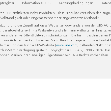
ptregister
|
Information zu UBS
|
Nutzungsbedingungen
|
Datens
 von UBS emittierten Index-Produkten. Diese Produkte versuchen den zugr
, Vollständigkeit oder Angemessenheit der angewandten Methodik.
Nutzung und der Zugriff auf diese Webseiten oder andere von der UBS AG 
eitgestellte verlinkte Webseiten und alle hierin enthaltenen Inhalte, e
allen anderen veröffentlichten Einschränkungen. Die hierin beschriebenen
n von Anlegern verkauft werden. Sie sollten Ihren eigenen Broker kontakt
laimer und den für die UBS-Website (
www.ubs.com
) geltenden Nutzungs
h WSD zur Verfügung gestellt. Copyright der UBS AG, 1998 - 2026. Das
nen Marken ihrer jeweiligen Eigentümer sein. Alle Rechte vorbehalten.