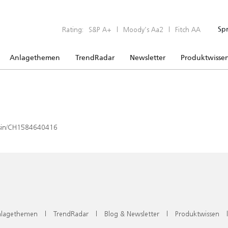
Rating:
S&P A+
|
Moody’s Aa2
|
Fitch AA
Sp
Anlagethemen
TrendRadar
Newsletter
Produktwisse
x/isin/CH1584640416
lagethemen
|
TrendRadar
|
Blog & Newsletter
|
Produktwissen
|