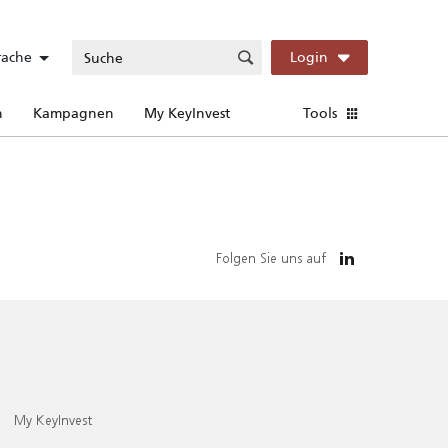
rache
Login
n
Kampagnen
My KeyInvest
Tools
Folgen Sie uns auf
My KeyInvest