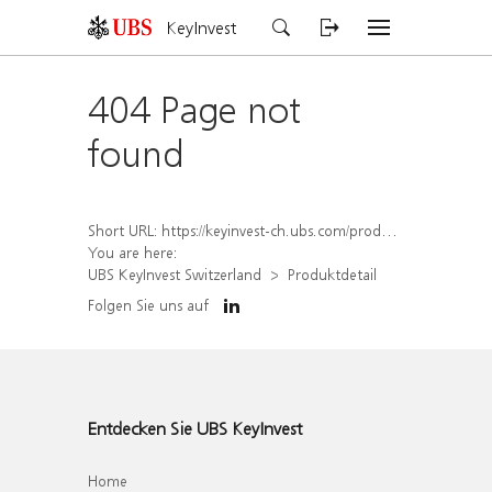
KeyInvest
404 Page not
found
Short URL:
https://keyinvest-ch.ubs.com/produkt/detail/index/isin/CH1584640721
You are here:
UBS KeyInvest Switzerland
Produktdetail
Folgen Sie uns auf
Entdecken Sie UBS KeyInvest
Home