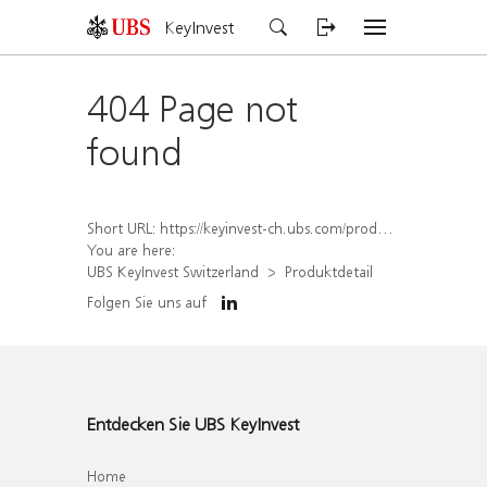
KeyInvest
404 Page not
found
Short URL:
https://keyinvest-ch.ubs.com/produkt/detail/index/isin/CH1584640903
You are here:
UBS KeyInvest Switzerland
Produktdetail
Folgen Sie uns auf
Entdecken Sie UBS KeyInvest
Home