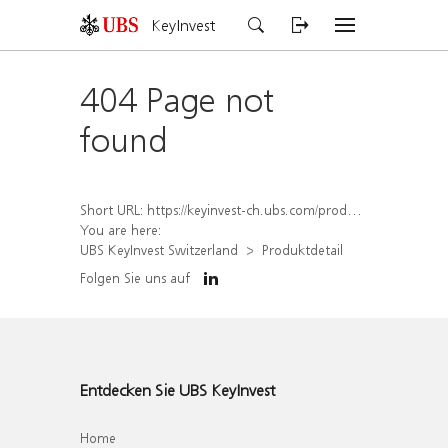
KeyInvest
404 Page not
found
Short URL:
https://keyinvest-ch.ubs.com/produkt/detail/index/isin/CH1584640960
You are here:
UBS KeyInvest Switzerland
Produktdetail
Folgen Sie uns auf
Entdecken Sie UBS KeyInvest
Home