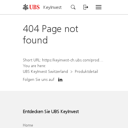
KeyInvest
404 Page not
found
Short URL:
https://keyinvest-ch.ubs.com/produkt/detail/index/isin/CH1584641430
You are here:
UBS KeyInvest Switzerland
Produktdetail
Folgen Sie uns auf
Entdecken Sie UBS KeyInvest
Home