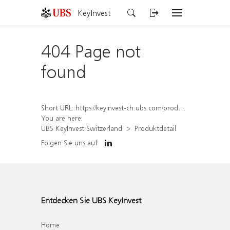
KeyInvest
404 Page not
found
Short URL:
https://keyinvest-ch.ubs.com/produkt/detail/index/isin/CH1584641570
You are here:
UBS KeyInvest Switzerland
Produktdetail
Folgen Sie uns auf
Entdecken Sie UBS KeyInvest
Home