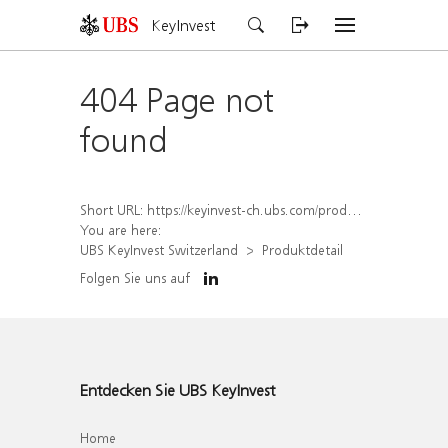
KeyInvest
404 Page not
found
Short URL:
https://keyinvest-ch.ubs.com/produkt/detail/index/isin/CH1584641612
You are here:
UBS KeyInvest Switzerland
Produktdetail
Folgen Sie uns auf
Entdecken Sie UBS KeyInvest
Home