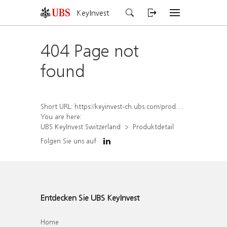
KeyInvest
404 Page not
found
Short URL:
https://keyinvest-ch.ubs.com/produkt/detail/index/isin/CH1584642461
You are here:
UBS KeyInvest Switzerland
Produktdetail
Folgen Sie uns auf
Entdecken Sie UBS KeyInvest
Home