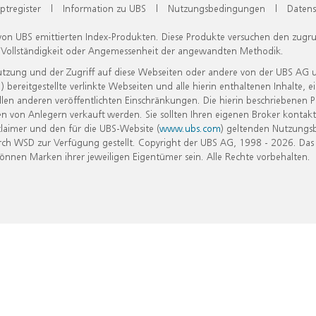
ptregister
|
Information zu UBS
|
Nutzungsbedingungen
|
Datens
 von UBS emittierten Index-Produkten. Diese Produkte versuchen den zugr
, Vollständigkeit oder Angemessenheit der angewandten Methodik.
Nutzung und der Zugriff auf diese Webseiten oder andere von der UBS AG 
eitgestellte verlinkte Webseiten und alle hierin enthaltenen Inhalte, e
allen anderen veröffentlichten Einschränkungen. Die hierin beschriebenen
n von Anlegern verkauft werden. Sie sollten Ihren eigenen Broker kontakt
laimer und den für die UBS-Website (
www.ubs.com
) geltenden Nutzungs
h WSD zur Verfügung gestellt. Copyright der UBS AG, 1998 - 2026. Das
nen Marken ihrer jeweiligen Eigentümer sein. Alle Rechte vorbehalten.