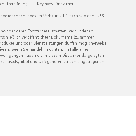
chutzerklärung
|
KeyInvest Disclaimer
undeliegenden Index im Verhältnis 1:1 nachzufolgen. UBS
und/oder deren Tochtergesellschaften, verbundenen
inschließlich veröffentlichter Dokumente (zusammen
 Produkte und/oder Dienstleistungen dürfen möglicherweise
ieren, wenn Sie handeln möchten. Im Falle eines
bedingungen haben die in diesem Disclaimer dargelegten
 Schlüsselsymbol und UBS gehören zu den eingetragenen