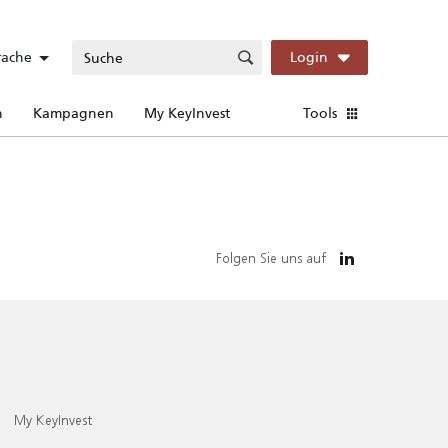
rache
Login
n
Kampagnen
My KeyInvest
Tools
Folgen Sie uns auf
My KeyInvest