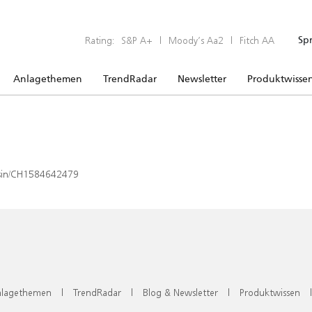
Rating:
S&P A+
|
Moody’s Aa2
|
Fitch AA
Sp
Anlagethemen
TrendRadar
Newsletter
Produktwisse
x/isin/CH1584642479
lagethemen
|
TrendRadar
|
Blog & Newsletter
|
Produktwissen
|