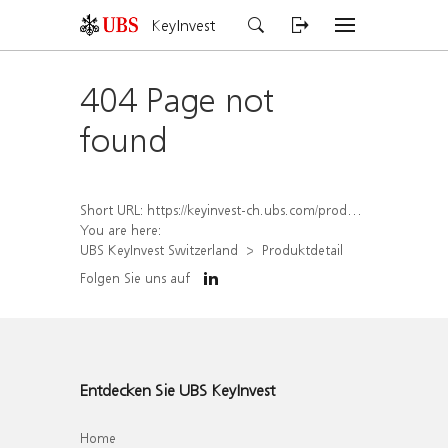
KeyInvest
404 Page not
found
Short URL:
https://keyinvest-ch.ubs.com/produkt/detail/index/isin/CH1584642651
You are here:
UBS KeyInvest Switzerland
Produktdetail
Folgen Sie uns auf
Entdecken Sie UBS KeyInvest
Home