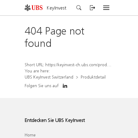
KeyInvest
404 Page not
found
Short URL:
https://keyinvest-ch.ubs.com/produkt/detail/index/isin/CH1584642693
You are here:
UBS KeyInvest Switzerland
Produktdetail
Folgen Sie uns auf
Entdecken Sie UBS KeyInvest
Home