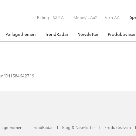
Rating:
S&P A+
|
Moody’s Aa2
|
Fitch AA
Sp
Anlagethemen
TrendRadar
Newsletter
Produktwisse
x/isin/CH1584642719
lagethemen
|
TrendRadar
|
Blog & Newsletter
|
Produktwissen
|