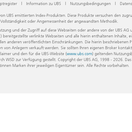
ptregister
|
Information zu UBS
|
Nutzungsbedingungen
|
Datens
 von UBS emittierten Index-Produkten. Diese Produkte versuchen den zugr
, Vollständigkeit oder Angemessenheit der angewandten Methodik.
Nutzung und der Zugriff auf diese Webseiten oder andere von der UBS AG 
eitgestellte verlinkte Webseiten und alle hierin enthaltenen Inhalte, e
allen anderen veröffentlichten Einschränkungen. Die hierin beschriebenen
n von Anlegern verkauft werden. Sie sollten Ihren eigenen Broker kontakt
laimer und den für die UBS-Website (
www.ubs.com
) geltenden Nutzungs
h WSD zur Verfügung gestellt. Copyright der UBS AG, 1998 - 2026. Das
nen Marken ihrer jeweiligen Eigentümer sein. Alle Rechte vorbehalten.