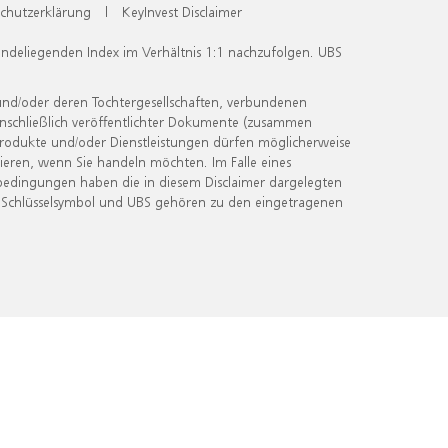
chutzerklärung
|
KeyInvest Disclaimer
undeliegenden Index im Verhältnis 1:1 nachzufolgen. UBS
und/oder deren Tochtergesellschaften, verbundenen
inschließlich veröffentlichter Dokumente (zusammen
 Produkte und/oder Dienstleistungen dürfen möglicherweise
ieren, wenn Sie handeln möchten. Im Falle eines
bedingungen haben die in diesem Disclaimer dargelegten
 Schlüsselsymbol und UBS gehören zu den eingetragenen