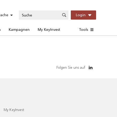
rache
Login
n
Kampagnen
My KeyInvest
Tools
Folgen Sie uns auf
My KeyInvest