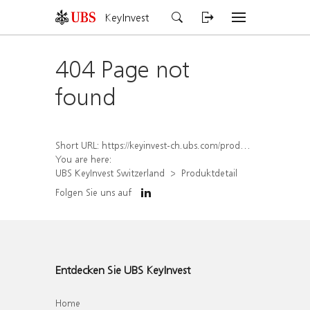
KeyInvest
404 Page not
found
Short URL:
https://keyinvest-ch.ubs.com/produkt/detail/index/isin/CH1584642784
You are here:
UBS KeyInvest Switzerland
Produktdetail
Folgen Sie uns auf
Entdecken Sie UBS KeyInvest
Home