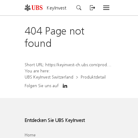
KeyInvest
404 Page not
found
Short URL:
https://keyinvest-ch.ubs.com/produkt/detail/index/isin/CH1584643220
You are here:
UBS KeyInvest Switzerland
Produktdetail
Folgen Sie uns auf
Entdecken Sie UBS KeyInvest
Home