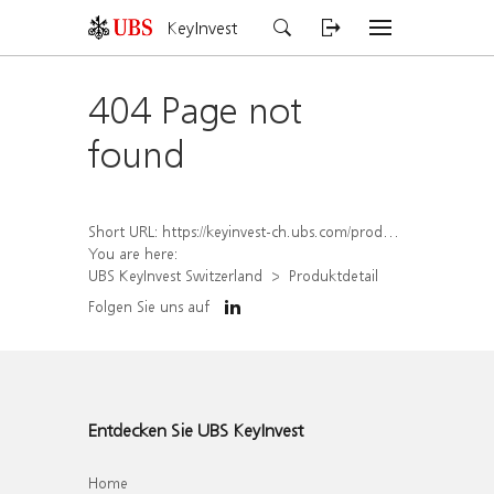
KeyInvest
404 Page not
found
Short URL:
https://keyinvest-ch.ubs.com/produkt/detail/index/isin/CH1584643428
You are here:
UBS KeyInvest Switzerland
Produktdetail
Folgen Sie uns auf
Entdecken Sie UBS KeyInvest
Home