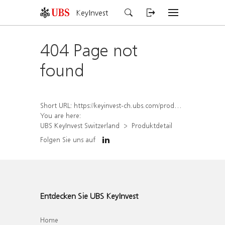
KeyInvest
404 Page not
found
Short URL:
https://keyinvest-ch.ubs.com/produkt/detail/index/isin/CH1584643477
You are here:
UBS KeyInvest Switzerland
Produktdetail
Folgen Sie uns auf
Entdecken Sie UBS KeyInvest
Home