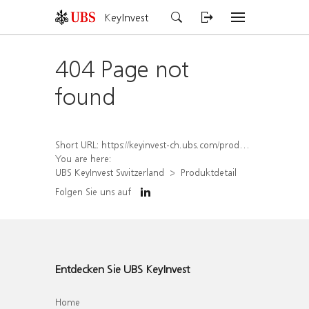
KeyInvest
404 Page not
found
Short URL:
https://keyinvest-ch.ubs.com/produkt/detail/index/isin/CH1584643691
You are here:
UBS KeyInvest Switzerland
Produktdetail
Folgen Sie uns auf
Entdecken Sie UBS KeyInvest
Home