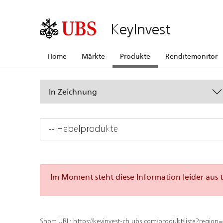
KeyInvest
Home
Märkte
Produkte
Renditemonitor
In Zeichnung
-- Hebelprodukte
Im Moment steht diese Information leider aus 
Short URL:
https://keyinvest-ch.ubs.com/produkt/liste?region