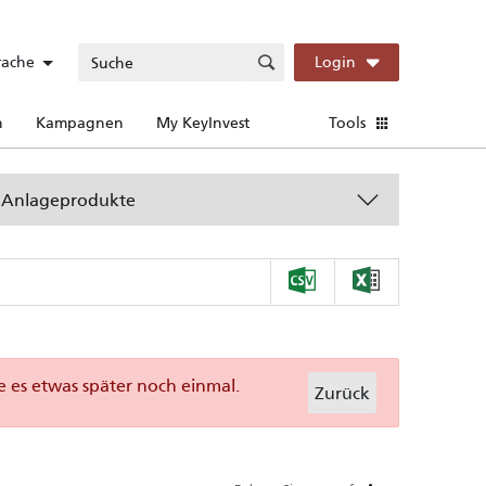
rache
Login
n
Kampagnen
My KeyInvest
Tools
Anlageprodukte
e es etwas später noch einmal.
Zurück