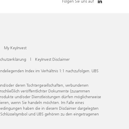
Folgen Sie uns auf
My KeyInvest
chutzerklärung
|
KeyInvest Disclaimer
undeliegenden Index im Verhältnis 1:1 nachzufolgen. UBS
und/oder deren Tochtergesellschaften, verbundenen
inschließlich veröffentlichter Dokumente (zusammen
 Produkte und/oder Dienstleistungen dürfen möglicherweise
ieren, wenn Sie handeln möchten. Im Falle eines
bedingungen haben die in diesem Disclaimer dargelegten
 Schlüsselsymbol und UBS gehören zu den eingetragenen