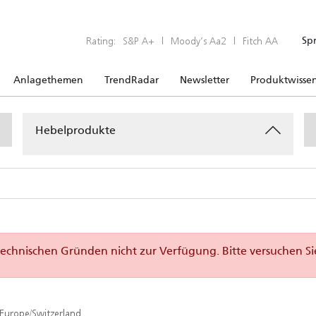
Rating:
S&P A+
|
Moody’s Aa2
|
Fitch AA
Sp
Anlagethemen
TrendRadar
Newsletter
Produktwisse
Hebelprodukte
technischen Gründen nicht zur Verfügung. Bitte versuchen Si
=Europe/Switzerland