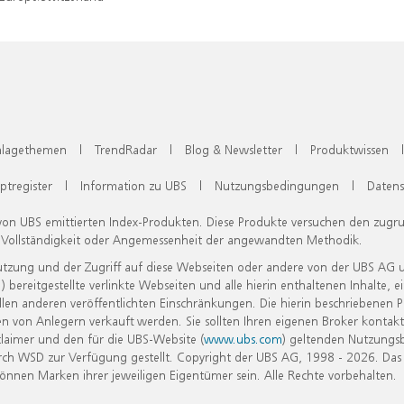
lagethemen
|
TrendRadar
|
Blog & Newsletter
|
Produktwissen
|
ptregister
|
Information zu UBS
|
Nutzungsbedingungen
|
Datens
 von UBS emittierten Index-Produkten. Diese Produkte versuchen den zugr
, Vollständigkeit oder Angemessenheit der angewandten Methodik.
Nutzung und der Zugriff auf diese Webseiten oder andere von der UBS AG 
eitgestellte verlinkte Webseiten und alle hierin enthaltenen Inhalte, e
allen anderen veröffentlichten Einschränkungen. Die hierin beschriebenen
n von Anlegern verkauft werden. Sie sollten Ihren eigenen Broker kontakt
laimer und den für die UBS-Website (
www.ubs.com
) geltenden Nutzungs
h WSD zur Verfügung gestellt. Copyright der UBS AG, 1998 - 2026. Das
nen Marken ihrer jeweiligen Eigentümer sein. Alle Rechte vorbehalten.