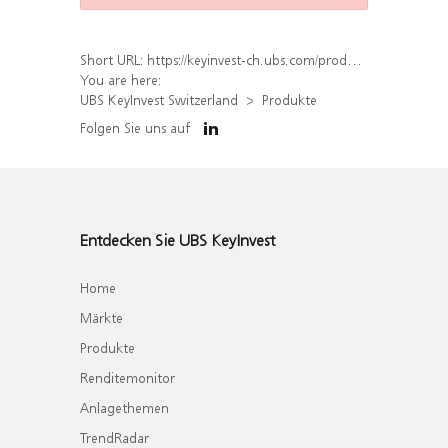
Short URL:
https://keyinvest-ch.ubs.com/produkt/liste?underlyings%5B%5D=451543
You are here:
UBS KeyInvest Switzerland
Produkte
Folgen Sie uns auf
Entdecken Sie UBS KeyInvest
Home
Märkte
Produkte
Renditemonitor
Anlagethemen
TrendRadar