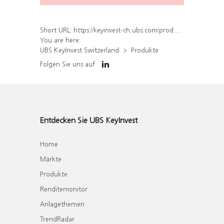
Short URL:
https://keyinvest-ch.ubs.com/produkt/liste?underlyings%5B%5D=64817865
You are here:
UBS KeyInvest Switzerland
Produkte
Folgen Sie uns auf
Entdecken Sie UBS KeyInvest
Home
Märkte
Produkte
Renditemonitor
Anlagethemen
TrendRadar