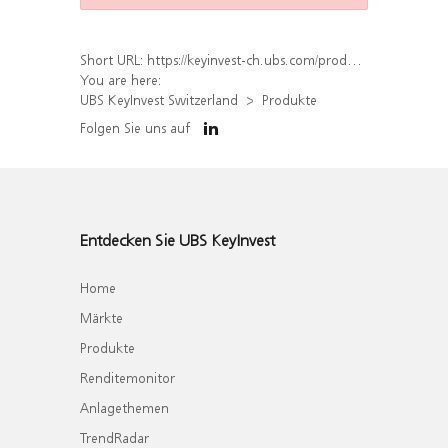
Short URL:
https://keyinvest-ch.ubs.com/produkt/liste?underlyings%5B%5D=863491
You are here:
UBS KeyInvest Switzerland
Produkte
Folgen Sie uns auf
Entdecken Sie UBS KeyInvest
Home
Märkte
Produkte
Renditemonitor
Anlagethemen
TrendRadar