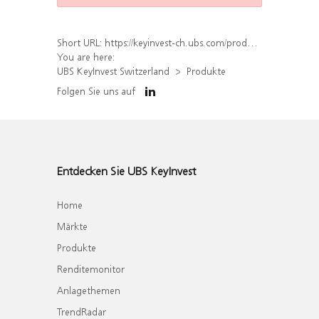
Short URL:
https://keyinvest-ch.ubs.com/produkt/liste?underlyings%5B%5D=879845
You are here:
UBS KeyInvest Switzerland
Produkte
Folgen Sie uns auf
Entdecken Sie UBS KeyInvest
Home
Märkte
Produkte
Renditemonitor
Anlagethemen
TrendRadar