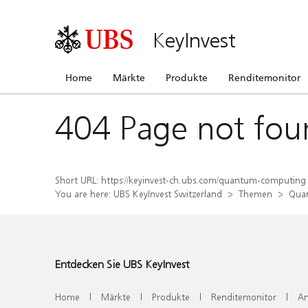
KeyInvest
Home
Märkte
Produkte
Renditemonitor
404 Page not fou
Short URL:
https://keyinvest-ch.ubs.com/quantum-computing
You are here:
UBS KeyInvest Switzerland
Themen
Qua
Entdecken Sie UBS KeyInvest
Home
|
Märkte
|
Produkte
|
Renditemonitor
|
An