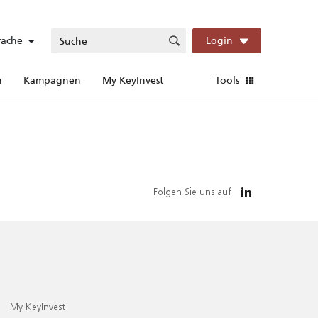
rache
Login
n
Kampagnen
My KeyInvest
Tools
Folgen Sie uns auf
My KeyInvest