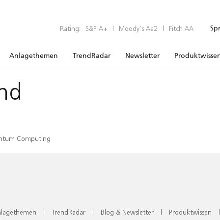
Rating:
S&P A+
|
Moody’s Aa2
|
Fitch AA
Sp
Anlagethemen
TrendRadar
Newsletter
Produktwisse
nd
ntum Computing
lagethemen
|
TrendRadar
|
Blog & Newsletter
|
Produktwissen
|