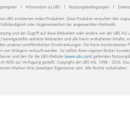
ptregister
|
Information zu UBS
|
Nutzungsbedingungen
|
Datens
 von UBS emittierten Index-Produkten. Diese Produkte versuchen den zugr
, Vollständigkeit oder Angemessenheit der angewandten Methodik.
Nutzung und der Zugriff auf diese Webseiten oder andere von der UBS AG 
eitgestellte verlinkte Webseiten und alle hierin enthaltenen Inhalte, e
allen anderen veröffentlichten Einschränkungen. Die hierin beschriebenen
n von Anlegern verkauft werden. Sie sollten Ihren eigenen Broker kontakt
laimer und den für die UBS-Website (
www.ubs.com
) geltenden Nutzungs
h WSD zur Verfügung gestellt. Copyright der UBS AG, 1998 - 2026. Das
nen Marken ihrer jeweiligen Eigentümer sein. Alle Rechte vorbehalten.