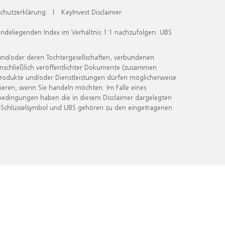
chutzerklärung
|
KeyInvest Disclaimer
undeliegenden Index im Verhältnis 1:1 nachzufolgen. UBS
und/oder deren Tochtergesellschaften, verbundenen
inschließlich veröffentlichter Dokumente (zusammen
 Produkte und/oder Dienstleistungen dürfen möglicherweise
ieren, wenn Sie handeln möchten. Im Falle eines
bedingungen haben die in diesem Disclaimer dargelegten
 Schlüsselsymbol und UBS gehören zu den eingetragenen